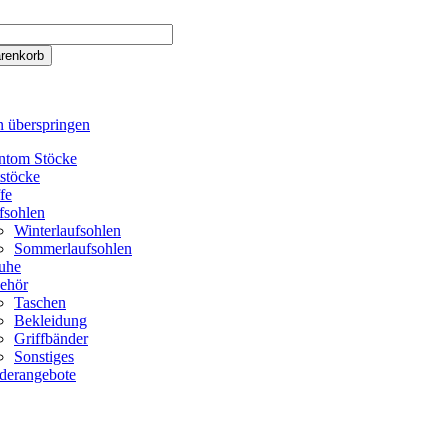
n überspringen
ntom Stöcke
tstöcke
fe
fsohlen
Winterlaufsohlen
Sommerlaufsohlen
uhe
ehör
Taschen
Bekleidung
Griffbänder
Sonstiges
derangebote