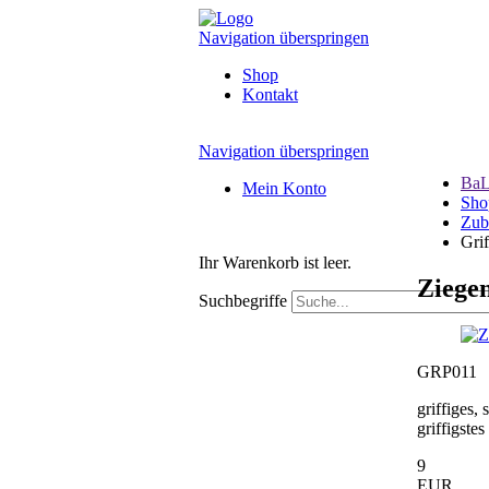
Navigation überspringen
Shop
Kontakt
Navigation überspringen
BaL
Mein Konto
Sho
Zub
Gri
Ihr Warenkorb ist leer.
Ziege
Suchbegriffe
GRP011
griffiges,
griffigste
9
EUR