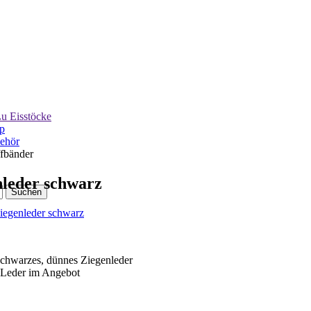
u Eisstöcke
p
ehör
ffbänder
nleder schwarz
 schwarzes, dünnes Ziegenleder
s Leder im Angebot