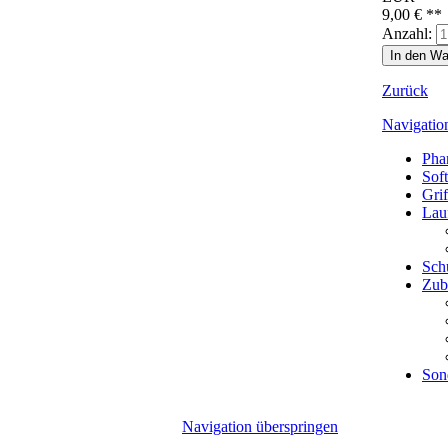
9,00
€
**
Anzahl:
Zurück
Navigatio
Pha
Sof
Grif
Lau
Sch
Zub
Son
Navigation überspringen