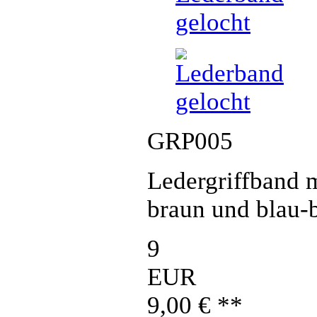
GRP005
Ledergriffband 
braun und blau-
9
EUR
9,00
€
**