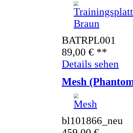
BATRPL001
89,00
€
**
Details sehen
Mesh (Phantom
bl101866_neu
459,00
€