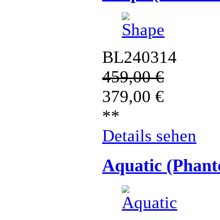
BL240314
459,00
€
379,00
€
**
Details sehen
Aquatic (Phan