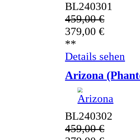
BL240301
459,00
€
379,00
€
**
Details sehen
Arizona (Phan
BL240302
459,00
€