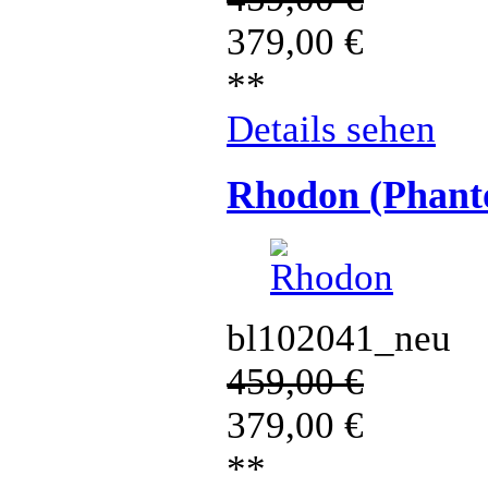
379,00
€
**
Details sehen
Rhodon (Phant
bl102041_neu
459,00
€
379,00
€
**