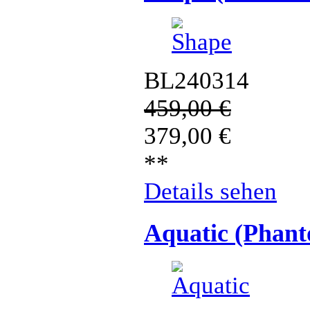
BL240314
459,00
€
379,00
€
**
Details sehen
Aquatic (Phan