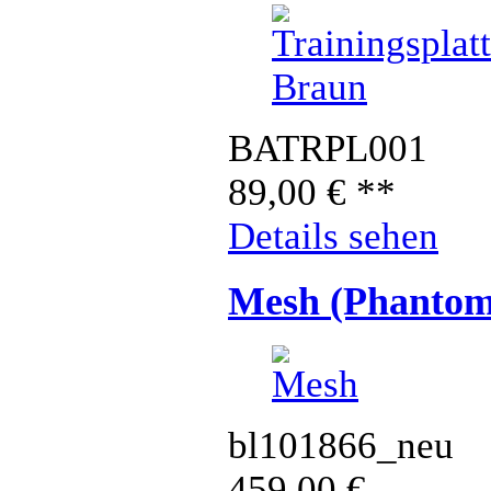
BATRPL001
89,00
€
**
Details sehen
Mesh (Phantom
bl101866_neu
459,00
€