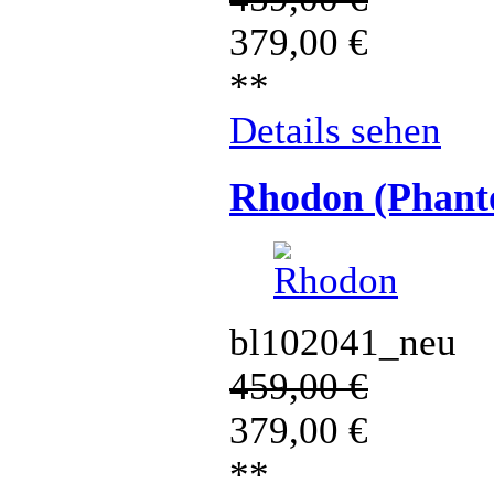
379,00
€
**
Details sehen
Rhodon (Phant
bl102041_neu
459,00
€
379,00
€
**