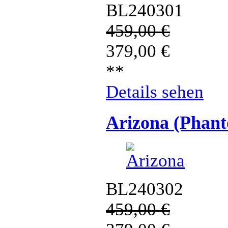
BL240301
459,00
€
379,00
€
**
Details sehen
Arizona (Phan
BL240302
459,00
€