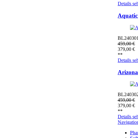
Details se
Aquatic
BL24030
459,00
€
379,00
€
**
Details se
Arizona
BL24030
459,00
€
379,00
€
**
Details se
Navigatio
Pha