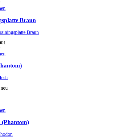
*
hen
gsplatte Braun
001
*
hen
Phantom)
_neu
hen
 (Phantom)