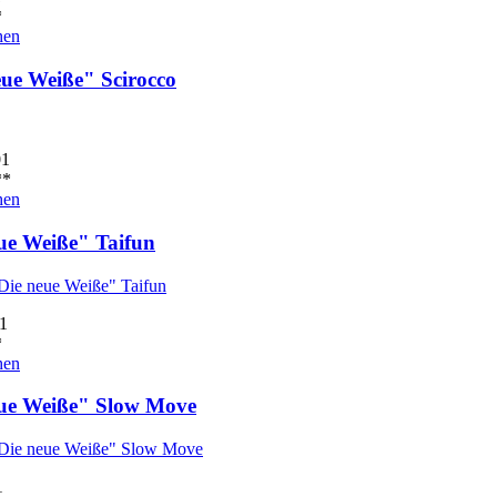
*
hen
eue Weiße" Scirocco
01
*
hen
ue Weiße" Taifun
1
*
hen
ue Weiße" Slow Move
1