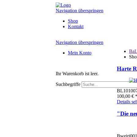
Navigation überspringen
Shop
Kontakt
Navigation überspringen
BaL
Mein Konto
Sho
Harte R
Ihr Warenkorb ist leer.
Suchbegriffe
BL10100
100,00
€
*
Details se
"Die ne
Bweiri00