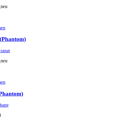
_neu
hen
 (Phantom)
_neu
hen
(Phantom)
4