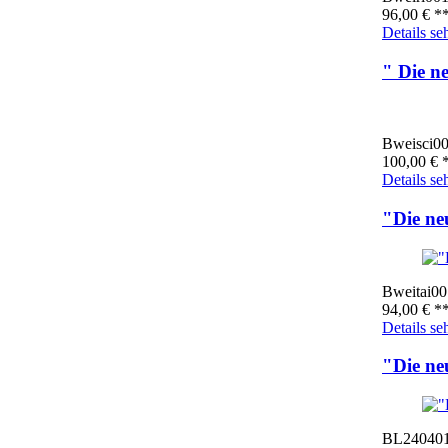
96,00
€
*
Details se
" Die n
Bweisci0
100,00
€
*
Details se
"Die ne
Bweitai00
94,00
€
*
Details se
"Die ne
BL24040