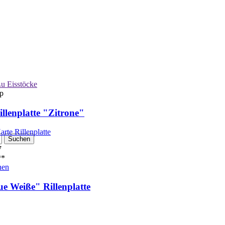
u Eisstöcke
p
illenplatte "Zitrone"
7
*
hen
ue Weiße" Rillenplatte
1