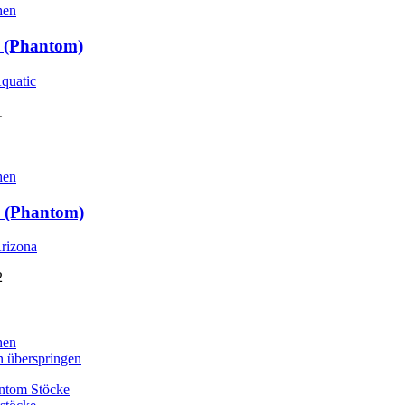
hen
 (Phantom)
1
hen
 (Phantom)
2
hen
n überspringen
ntom Stöcke