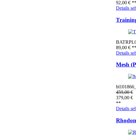
92,00
€
*
Details se
Trainin
BATRPL
89,00
€
*
Details se
Mesh (
bl101866
459,00
€
379,00
€
**
Details se
Rhodon