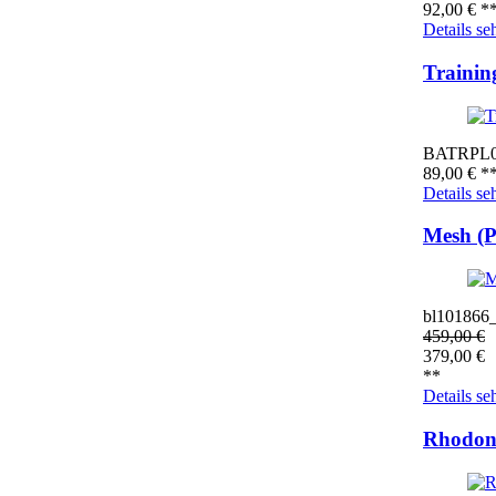
92,00
€
*
Details se
Trainin
BATRPL
89,00
€
*
Details se
Mesh (
bl101866
459,00
€
379,00
€
**
Details se
Rhodon