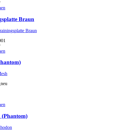
*
hen
gsplatte Braun
001
*
hen
Phantom)
_neu
hen
 (Phantom)