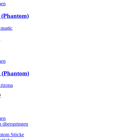
hen
 (Phantom)
1
hen
 (Phantom)
2
hen
n überspringen
ntom Stöcke