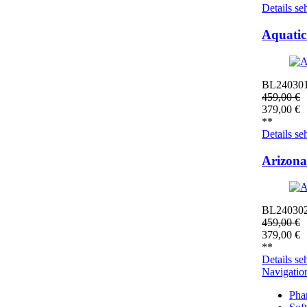
Details se
Aquatic
BL24030
459,00
€
379,00
€
**
Details se
Arizona
BL24030
459,00
€
379,00
€
**
Details se
Navigatio
Pha