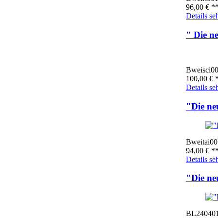
96,00
€
*
Details se
" Die n
Bweisci0
100,00
€
*
Details se
"Die ne
Bweitai00
94,00
€
*
Details se
"Die ne
BL24040