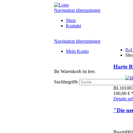
Navigation überspringen
Shop
Kontakt
Navigation überspringen
BaL
Mein Konto
Sho
Harte R
Ihr Warenkorb ist leer.
Suchbegriffe
BL10100
100,00
€
*
Details se
"Die ne
Bweiri00