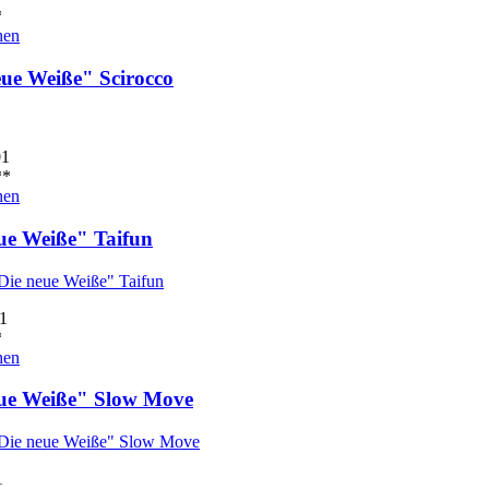
*
hen
eue Weiße" Scirocco
01
*
hen
ue Weiße" Taifun
1
*
hen
ue Weiße" Slow Move
1