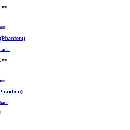
_neu
hen
 (Phantom)
_neu
hen
(Phantom)
4