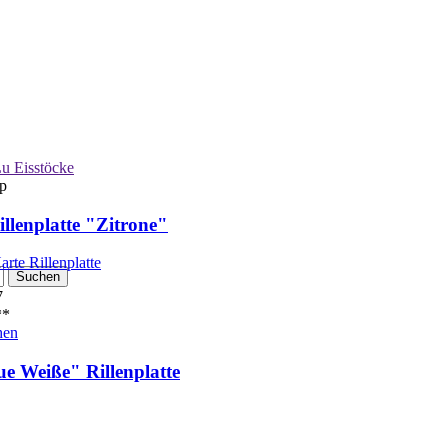
u Eisstöcke
p
illenplatte "Zitrone"
7
*
hen
ue Weiße" Rillenplatte
1