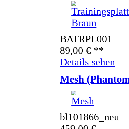
BATRPL001
89,00
€
**
Details sehen
Mesh (Phantom
bl101866_neu
459,00
€