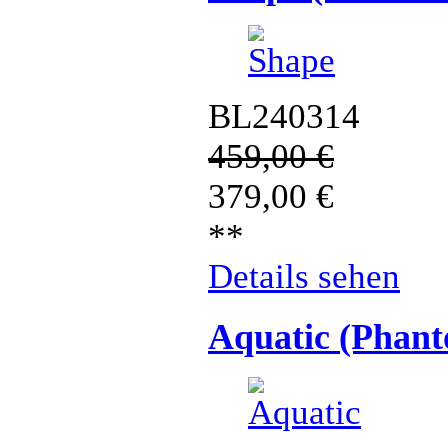
BL240314
459,00
€
379,00
€
**
Details sehen
Aquatic (Phan