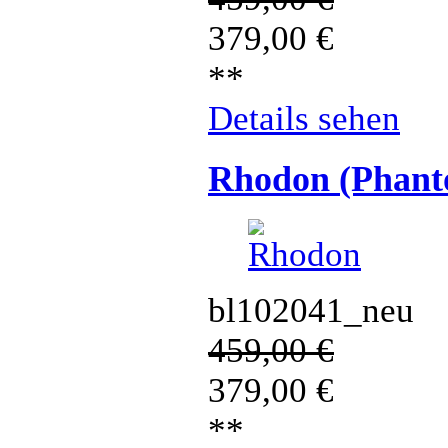
379,00
€
**
Details sehen
Rhodon (Phant
bl102041_neu
459,00
€
379,00
€
**