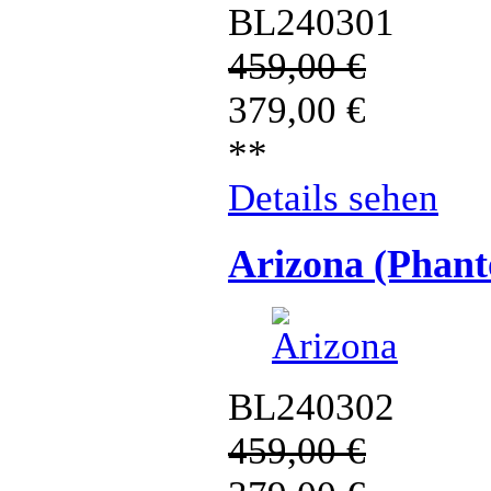
BL240301
459,00
€
379,00
€
**
Details sehen
Arizona (Phan
BL240302
459,00
€