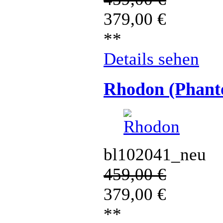
379,00
€
**
Details sehen
Rhodon (Phant
bl102041_neu
459,00
€
379,00
€
**