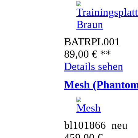
BATRPL001
89,00
€
**
Details sehen
Mesh (Phantom
bl101866_neu
459,00
€