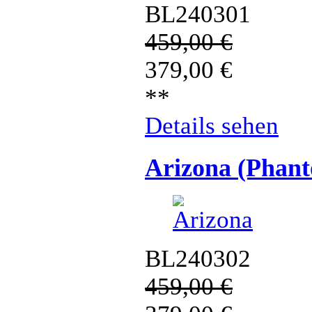
BL240301
459,00
€
379,00
€
**
Details sehen
Arizona (Phan
BL240302
459,00
€