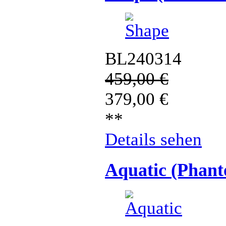
BL240314
459,00
€
379,00
€
**
Details sehen
Aquatic (Phan