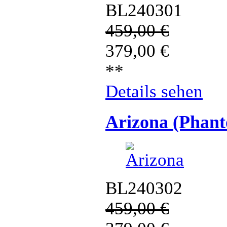
BL240301
459,00
€
379,00
€
**
Details sehen
Arizona (Phan
BL240302
459,00
€