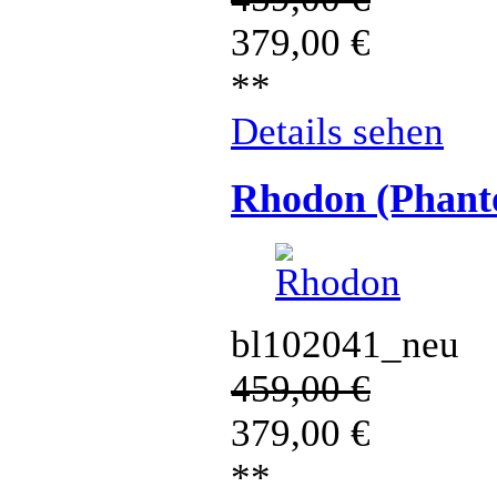
379,00
€
**
Details sehen
Rhodon (Phant
bl102041_neu
459,00
€
379,00
€
**