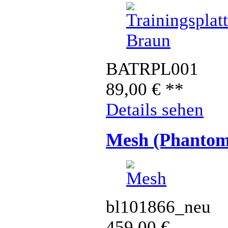
BATRPL001
89,00
€
**
Details sehen
Mesh (Phantom
bl101866_neu
459,00
€