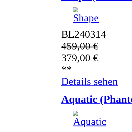
BL240314
459,00
€
379,00
€
**
Details sehen
Aquatic (Phan