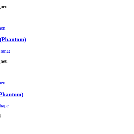
_neu
hen
 (Phantom)
_neu
hen
(Phantom)
4