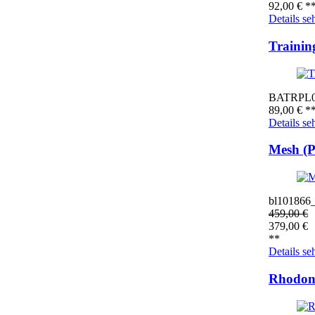
92,00
€
*
Details se
Trainin
BATRPL
89,00
€
*
Details se
Mesh (
bl101866
459,00
€
379,00
€
**
Details se
Rhodon