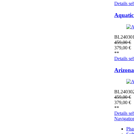
Details se
Aquatic
BL24030
459,00
€
379,00
€
**
Details se
Arizona
BL24030
459,00
€
379,00
€
**
Details se
Navigatio
Pha