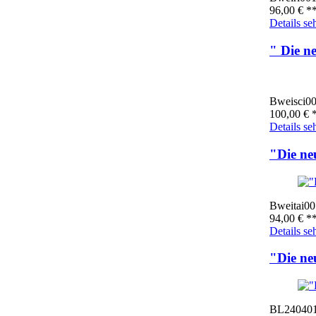
96,00
€
*
Details se
" Die n
Bweisci0
100,00
€
*
Details se
"Die ne
Bweitai00
94,00
€
*
Details se
"Die ne
BL24040