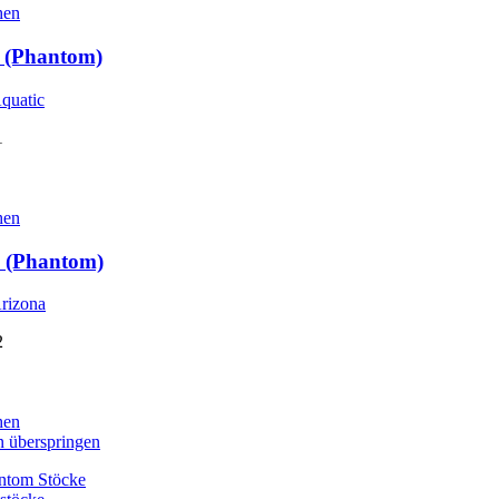
hen
 (Phantom)
1
hen
 (Phantom)
2
hen
n überspringen
ntom Stöcke