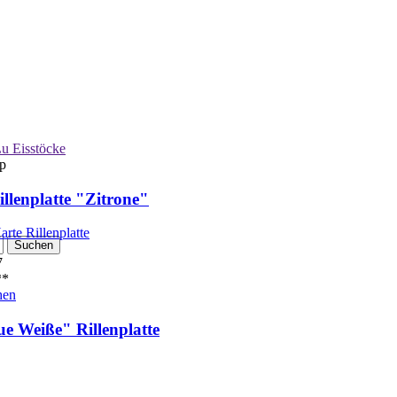
u Eisstöcke
p
illenplatte "Zitrone"
7
*
hen
ue Weiße" Rillenplatte
1