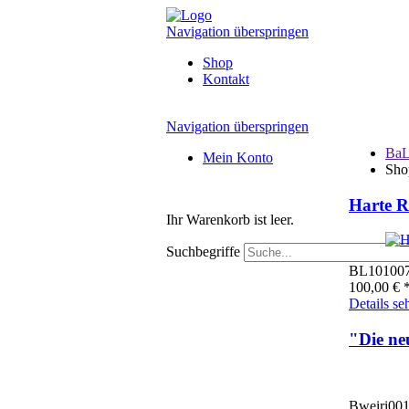
Navigation überspringen
Shop
Kontakt
Navigation überspringen
BaL
Mein Konto
Sho
Harte R
Ihr Warenkorb ist leer.
Suchbegriffe
BL10100
100,00
€
*
Details se
"Die ne
Bweiri00