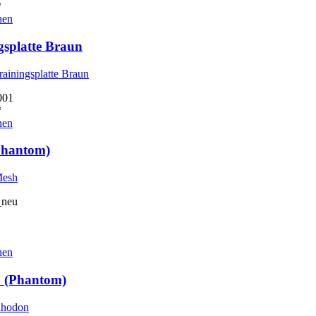
*
hen
gsplatte Braun
001
*
hen
Phantom)
_neu
hen
 (Phantom)