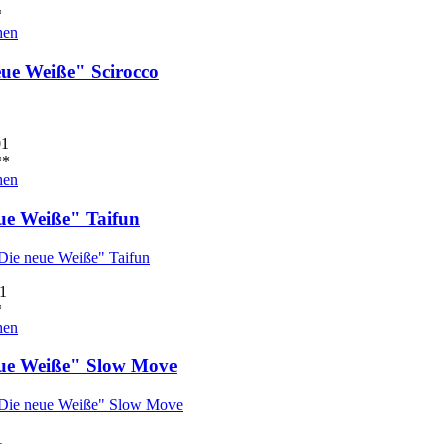
*
hen
eue Weiße" Scirocco
01
*
hen
ue Weiße" Taifun
1
*
hen
ue Weiße" Slow Move
1