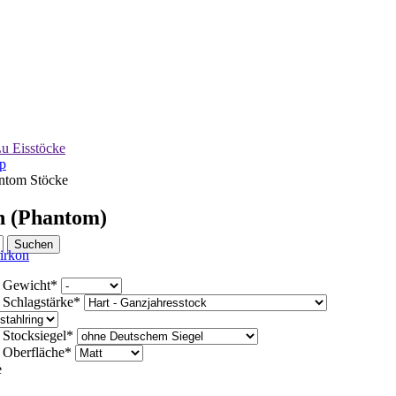
u Eisstöcke
p
ntom Stöcke
n (Phantom)
d
Gewicht
*
d
Schlagstärke
*
d
Stocksiegel
*
d
Oberfläche
*
e