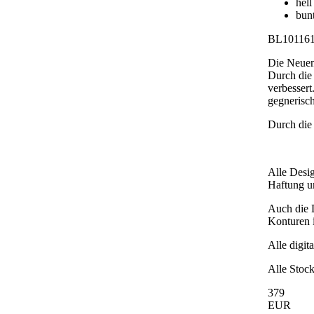
hell
bun
BL101161
Die Neuent
Durch die 
verbessert
gegnerisch
Durch die
Alle Desig
Haftung und
Auch die D
Konturen i
Alle digit
Alle Stock
379
EUR