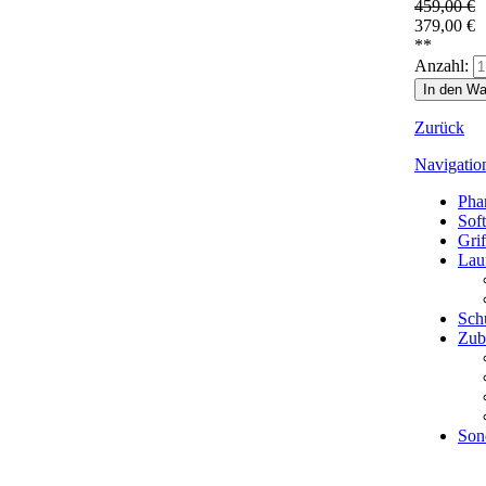
459,00
€
379,00
€
**
Anzahl:
Zurück
Navigatio
Pha
Sof
Grif
Lau
Sch
Zub
Son