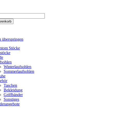
n überspringen
ntom Stöcke
tstöcke
fe
fsohlen
Winterlaufsohlen
Sommerlaufsohlen
uhe
ehör
Taschen
Bekleidung
Griffbänder
Sonstiges
derangebote