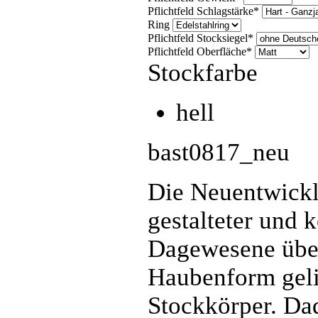
Pflichtfeld
Schlagstärke
*
Ring
Pflichtfeld
Stocksiegel
*
Pflichtfeld
Oberfläche
*
Stockfarbe
hell
bast0817_neu
Die Neuentwickl
gestalteter und k
Dagewesene übert
Haubenform gelin
Stockkörper. Dad