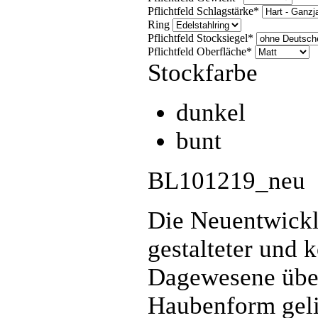
Pflichtfeld
Schlagstärke
*
Ring
Pflichtfeld
Stocksiegel
*
Pflichtfeld
Oberfläche
*
Stockfarbe
dunkel
bunt
BL101219_neu
Die Neuentwickl
gestalteter und k
Dagewesene übert
Haubenform gelin