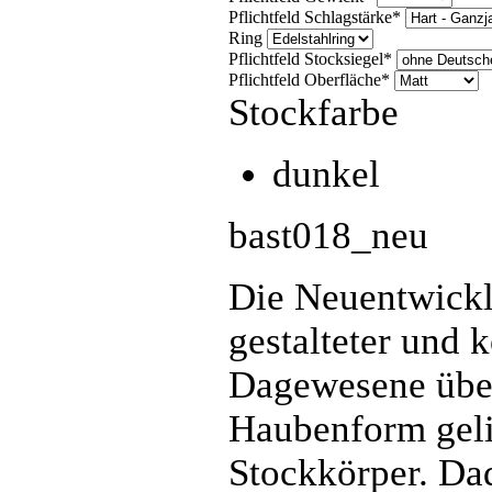
Pflichtfeld
Schlagstärke
*
Ring
Pflichtfeld
Stocksiegel
*
Pflichtfeld
Oberfläche
*
Stockfarbe
dunkel
bast018_neu
Die Neuentwickl
gestalteter und k
Dagewesene übert
Haubenform gelin
Stockkörper. Dad