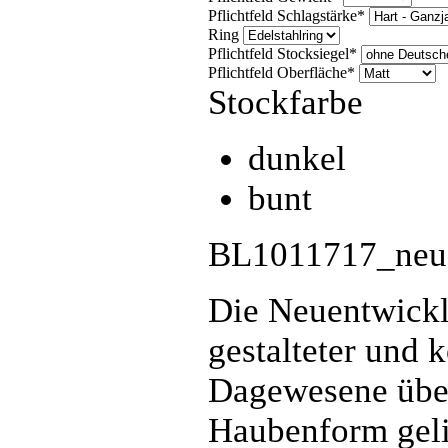
Pflichtfeld
Schlagstärke
*
Ring
Pflichtfeld
Stocksiegel
*
Pflichtfeld
Oberfläche
*
Stockfarbe
dunkel
bunt
BL1011717_neu
Die Neuentwickl
gestalteter und k
Dagewesene übert
Haubenform gelin