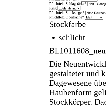
Pflichtfeld
Schlagstärke
*
Ring
Pflichtfeld
Stocksiegel
*
Pflichtfeld
Oberfläche
*
Stockfarbe
schlicht
BL1011608_neu
Die Neuentwickl
gestalteter und k
Dagewesene übert
Haubenform gelin
Stockkörper. Dad