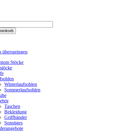
n überspringen
ntom Stöcke
tstöcke
fe
fsohlen
Winterlaufsohlen
Sommerlaufsohlen
uhe
ehör
Taschen
Bekleidung
Griffbänder
Sonstiges
derangebote