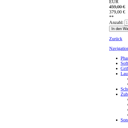
EUR
459,00
€
379,00
€
**
Anzahl:
Zurück
Navigatio
Pha
Sof
Grif
Lau
Sch
Zub
Son