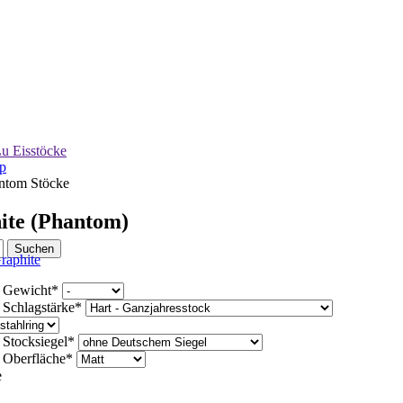
u Eisstöcke
p
ntom Stöcke
ite (Phantom)
d
Gewicht
*
d
Schlagstärke
*
d
Stocksiegel
*
d
Oberfläche
*
e