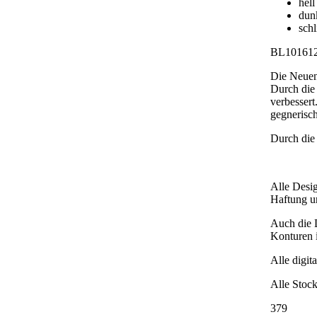
hell
dun
schl
BL10161
Die Neuent
Durch die 
verbessert
gegnerisch
Durch die
Alle Desig
Haftung und
Auch die D
Konturen i
Alle digit
Alle Stock
379