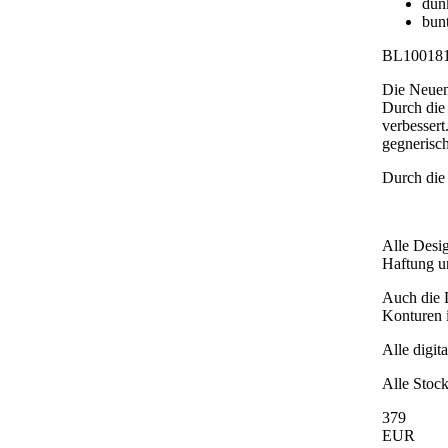
dun
bun
BL10018
Die Neuent
Durch die 
verbessert
gegnerisch
Durch die
Alle Desig
Haftung und
Auch die D
Konturen i
Alle digit
Alle Stock
379
EUR