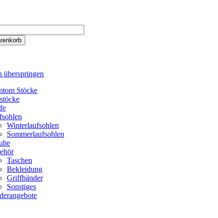
n überspringen
ntom Stöcke
tstöcke
fe
fsohlen
Winterlaufsohlen
Sommerlaufsohlen
uhe
ehör
Taschen
Bekleidung
Griffbänder
Sonstiges
derangebote