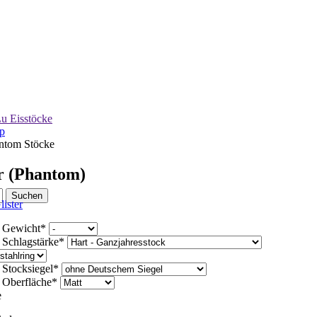
u Eisstöcke
p
ntom Stöcke
r (Phantom)
d
Gewicht
*
d
Schlagstärke
*
d
Stocksiegel
*
d
Oberfläche
*
e