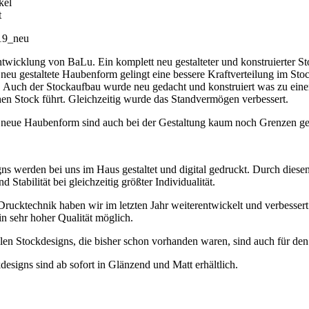
kel
t
19_neu
wicklung von BaLu. Ein komplett neu gestalteter und konstruierter Sto
neu gestaltete Haubenform gelingt eine bessere Kraftverteilung im Sto
. Auch der Stockaufbau wurde neu gedacht und konstruiert was zu eine
en Stock führt. Gleichzeitig wurde das Standvermögen verbessert.
 neue Haubenform sind auch bei der Gestaltung kaum noch Grenzen ges
ns werden bei uns im Haus gestaltet und digital gedruckt. Durch diese
 Stabilität bei gleichzeitig größter Individualität.
rucktechnik haben wir im letzten Jahr weiterentwickelt und verbessert.
n sehr hoher Qualität möglich.
alen Stockdesigns, die bisher schon vorhanden waren, sind auch für de
designs sind ab sofort in Glänzend und Matt erhältlich.