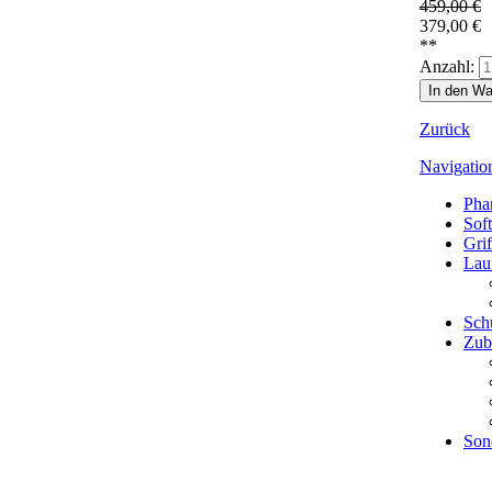
459,00
€
379,00
€
**
Anzahl:
Zurück
Navigatio
Pha
Sof
Grif
Lau
Sch
Zub
Son