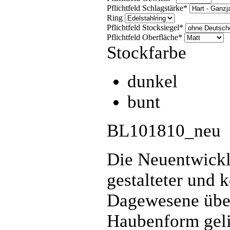
Pflichtfeld
Schlagstärke
*
Ring
Pflichtfeld
Stocksiegel
*
Pflichtfeld
Oberfläche
*
Stockfarbe
dunkel
bunt
BL101810_neu
Die Neuentwickl
gestalteter und k
Dagewesene übert
Haubenform gelin