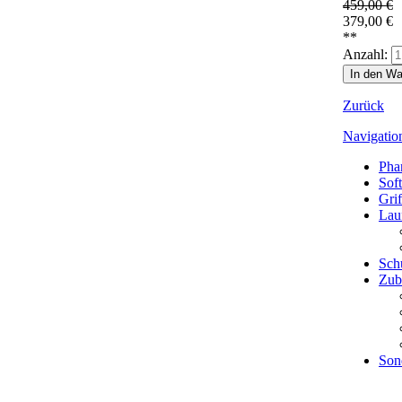
459,00
€
379,00
€
**
Anzahl:
Zurück
Navigatio
Pha
Sof
Grif
Lau
Sch
Zub
Son