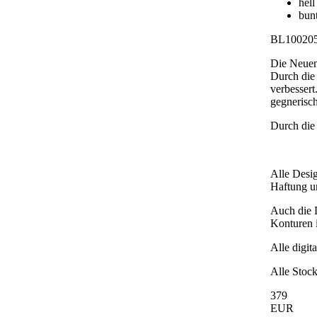
hell
bun
BL10020
Die Neuent
Durch die 
verbessert
gegnerisch
Durch die
Alle Desig
Haftung und
Auch die D
Konturen i
Alle digit
Alle Stock
379
EUR