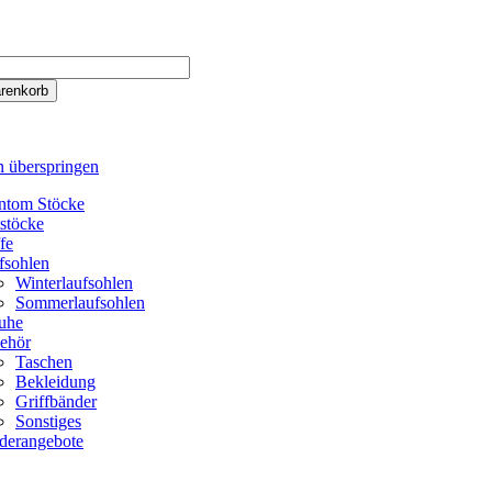
n überspringen
ntom Stöcke
tstöcke
fe
fsohlen
Winterlaufsohlen
Sommerlaufsohlen
uhe
ehör
Taschen
Bekleidung
Griffbänder
Sonstiges
derangebote