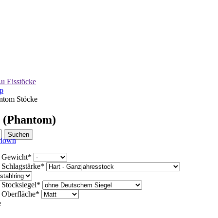
u Eisstöcke
p
ntom Stöcke
 (Phantom)
d
Gewicht
*
d
Schlagstärke
*
d
Stocksiegel
*
d
Oberfläche
*
e