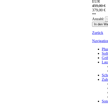
EUR
459,00
€
379,00
€
**
Anzahl:
Zurück
Navigatio
Pha
Sof
Grif
Lau
Sch
Zub
Son