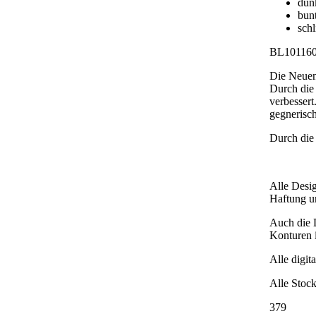
dun
bun
schl
BL101160
Die Neuent
Durch die 
verbessert
gegnerisch
Durch die
Alle Desig
Haftung und
Auch die D
Konturen i
Alle digit
Alle Stock
379