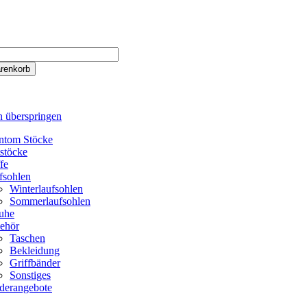
n überspringen
ntom Stöcke
tstöcke
fe
fsohlen
Winterlaufsohlen
Sommerlaufsohlen
uhe
ehör
Taschen
Bekleidung
Griffbänder
Sonstiges
derangebote