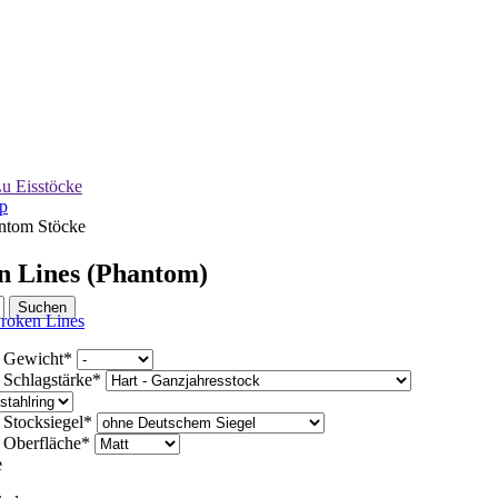
u Eisstöcke
p
ntom Stöcke
n Lines (Phantom)
d
Gewicht
*
d
Schlagstärke
*
d
Stocksiegel
*
d
Oberfläche
*
e