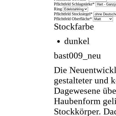
Pflichtfeld
Schlagstärke
*
Ring
Pflichtfeld
Stocksiegel
*
Pflichtfeld
Oberfläche
*
Stockfarbe
dunkel
bast009_neu
Die Neuentwickl
gestalteter und k
Dagewesene übert
Haubenform gelin
Stockkörper. Dad