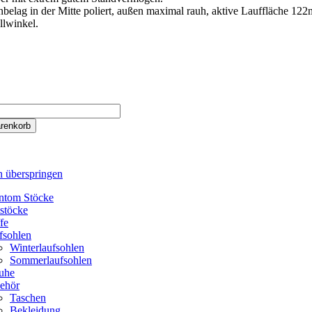
belag in der Mitte poliert, außen maximal rauh, aktive Lauffläche 12
llwinkel.
n überspringen
ntom Stöcke
tstöcke
fe
fsohlen
Winterlaufsohlen
Sommerlaufsohlen
uhe
ehör
Taschen
Bekleidung