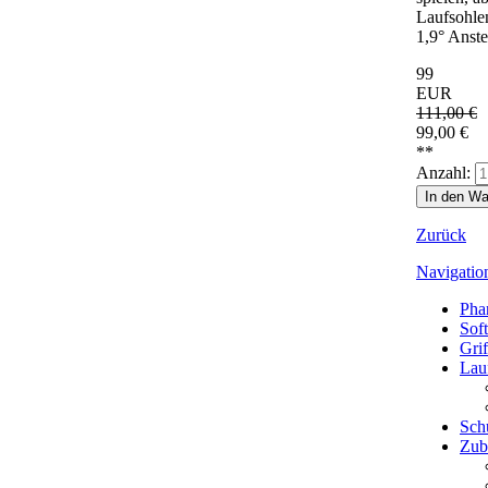
Laufsohlen
1,9° Anste
99
EUR
111,00
€
99,00
€
**
Anzahl:
Zurück
Navigatio
Pha
Sof
Grif
Lau
Sch
Zub