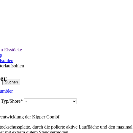
u Eisstöcke
p
fsohlen
terlaufsohlen
er
d
Typ/Shore
*
rentwicklung der Kipper Combi!
tockschussplatte, durch die polierte aktive Lauffläche und den maximal
aber mit extrem gutem Standvermögen.