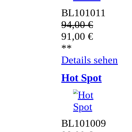
BL101011
94,00
€
91,00
€
**
Details sehen
Hot Spot
BL101009