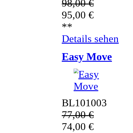
98,00
€
95,00
€
**
Details sehen
Easy Move
BL101003
77,00
€
74,00
€