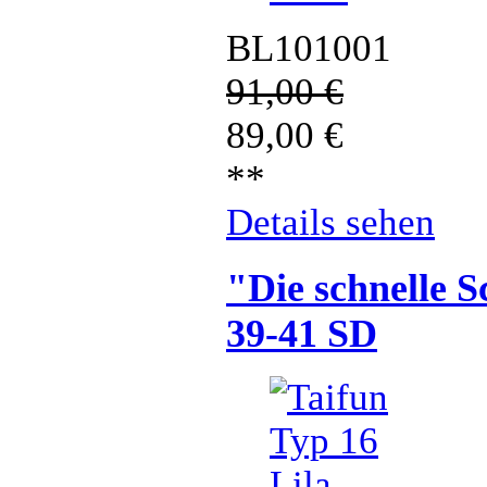
BL101001
91,00
€
89,00
€
**
Details sehen
"Die schnelle S
39-41 SD